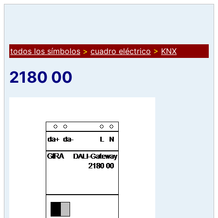
todos los símbolos
>
cuadro eléctrico
>
KNX
2180 00