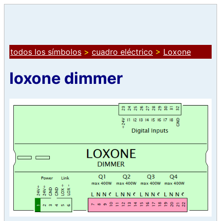
todos los símbolos
>
cuadro eléctrico
>
Loxone
loxone dimmer