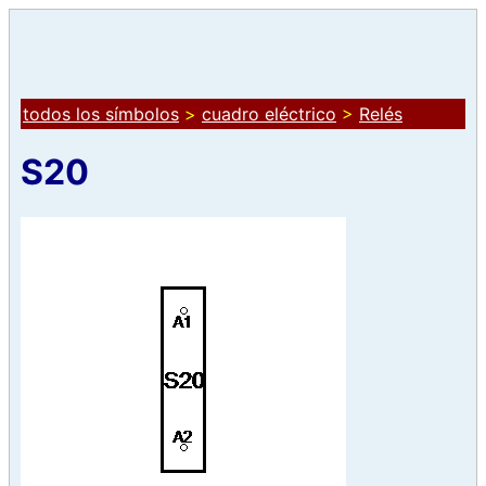
todos los símbolos
>
cuadro eléctrico
>
Relés
S20