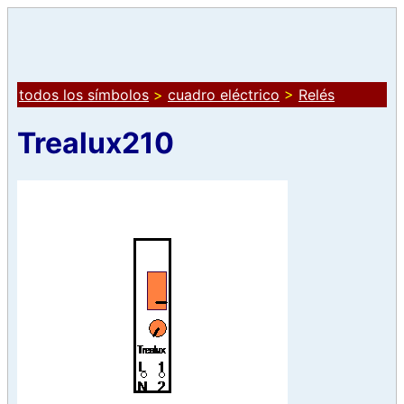
todos los símbolos
>
cuadro eléctrico
>
Relés
Trealux210