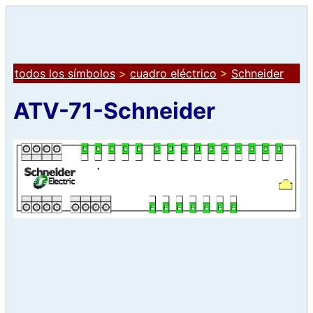
todos los símbolos
>
cuadro eléctrico
>
Schneider
ATV-71-Schneider