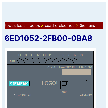
todos los símbolos
>
cuadro eléctrico
>
Siemens
6ED1052-2FB00-0BA8