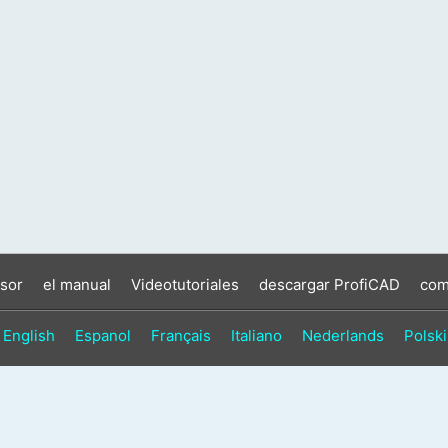
sor
el manual
Videotutoriales
descargar ProfiCAD
com
English
Espanol
Français
Italiano
Nederlands
Polski