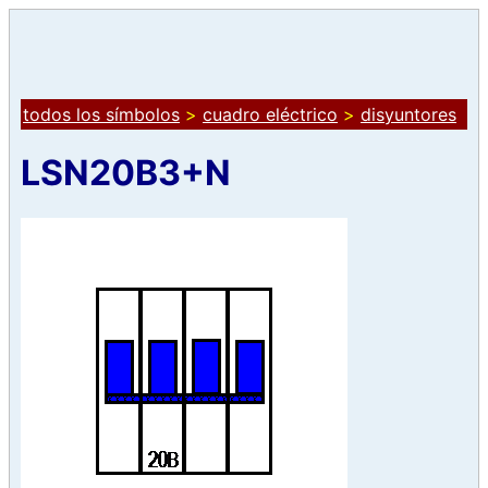
todos los símbolos
>
cuadro eléctrico
>
disyuntores
LSN20B3+N