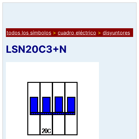
todos los símbolos
>
cuadro eléctrico
>
disyuntores
LSN20C3+N