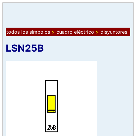
todos los símbolos
>
cuadro eléctrico
>
disyuntores
LSN25B