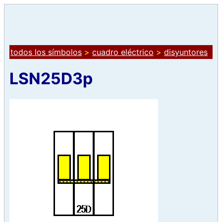
todos los símbolos
>
cuadro eléctrico
>
disyuntores
LSN25D3p