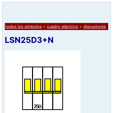
todos los símbolos
>
cuadro eléctrico
>
disyuntores
LSN25D3+N