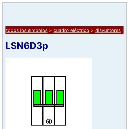
todos los símbolos
>
cuadro eléctrico
>
disyuntores
LSN6D3p