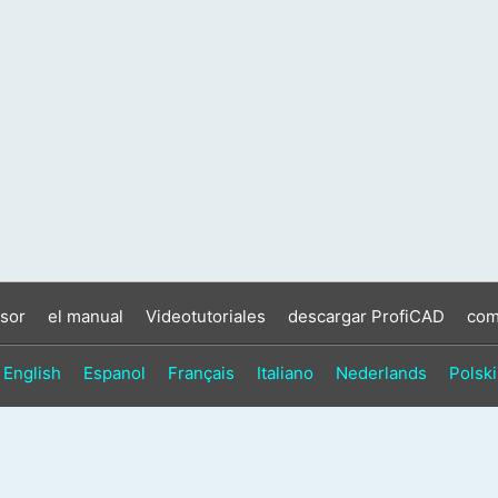
sor
el manual
Videotutoriales
descargar ProfiCAD
com
English
Espanol
Français
Italiano
Nederlands
Polski