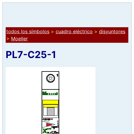
todos los símbolos
>
cuadro eléctrico
>
disyuntores
>
Moeller
PL7-C25-1