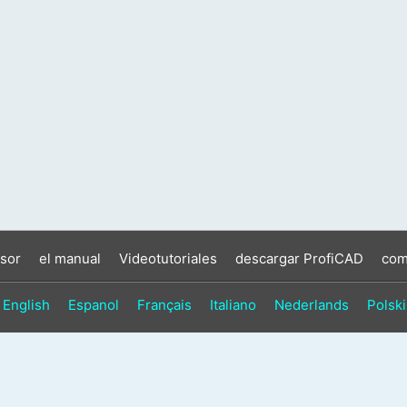
sor
el manual
Videotutoriales
descargar ProfiCAD
com
English
Espanol
Français
Italiano
Nederlands
Polski