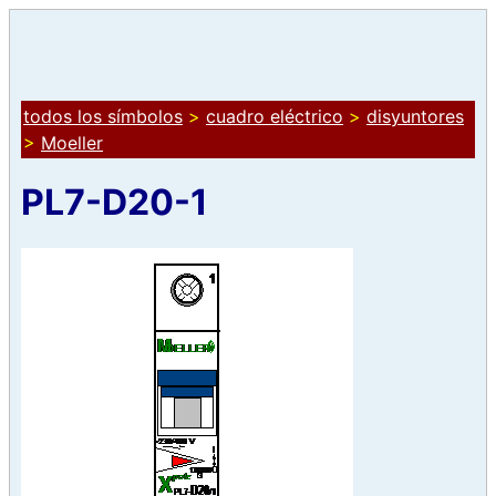
todos los símbolos
>
cuadro eléctrico
>
disyuntores
>
Moeller
PL7-D20-1