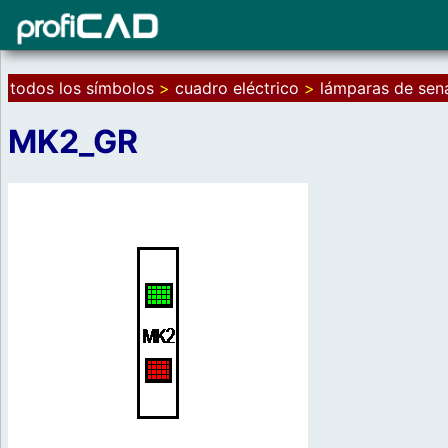
todos los símbolos
>
cuadro eléctrico
>
lámparas de sena
MK2_GR