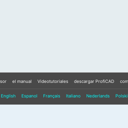
sor
el manual
Videotutoriales
descargar ProfiCAD
com
English
Espanol
Français
Italiano
Nederlands
Polski