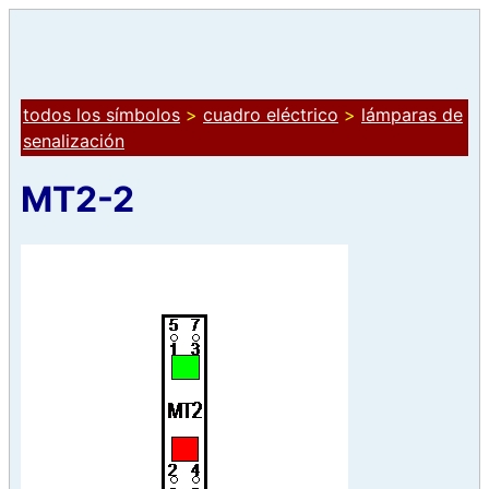
todos los símbolos
>
cuadro eléctrico
>
lámparas de
senalización
MT2-2