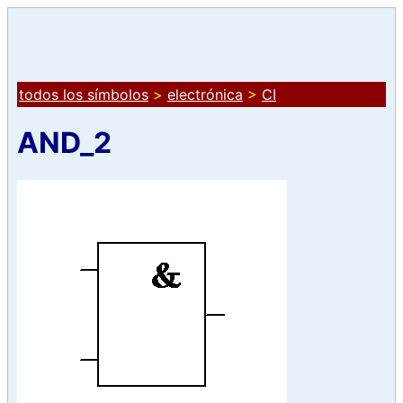
todos los símbolos
>
electrónica
>
CI
AND_2