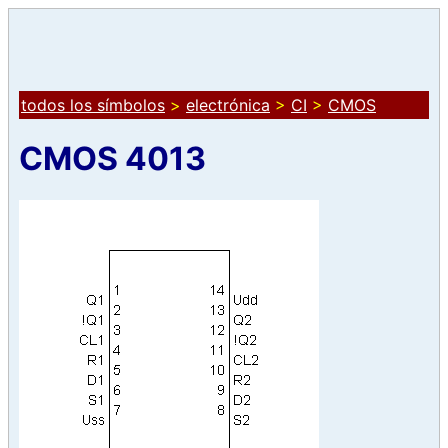
todos los símbolos
>
electrónica
>
CI
>
CMOS
CMOS 4013