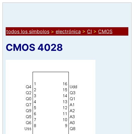
todos los símbolos
>
electrónica
>
CI
>
CMOS
CMOS 4028