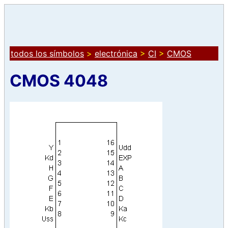
todos los símbolos
>
electrónica
>
CI
>
CMOS
CMOS 4048