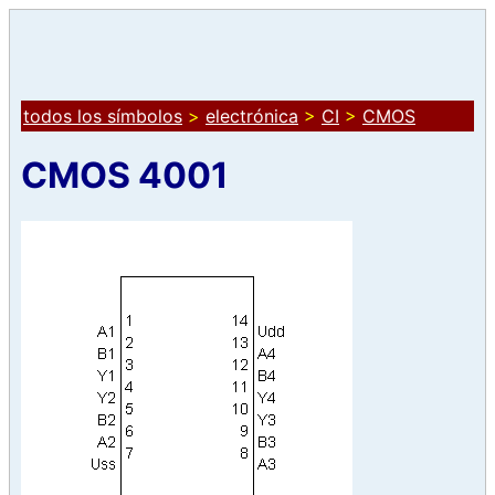
todos los símbolos
>
electrónica
>
CI
>
CMOS
CMOS 4001