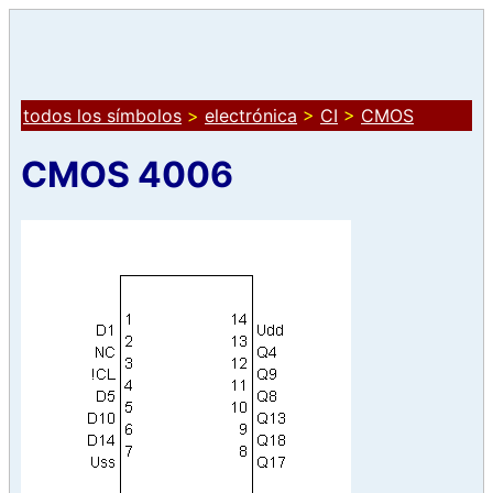
todos los símbolos
>
electrónica
>
CI
>
CMOS
CMOS 4006