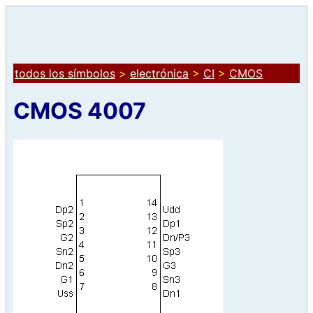
todos los símbolos
>
electrónica
>
CI
>
CMOS
CMOS 4007