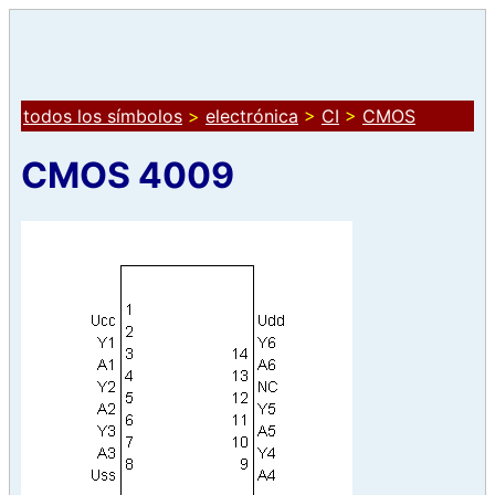
todos los símbolos
>
electrónica
>
CI
>
CMOS
CMOS 4009