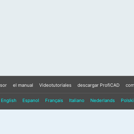
sor
el manual
Videotutoriales
descargar ProfiCAD
com
English
Espanol
Français
Italiano
Nederlands
Polski