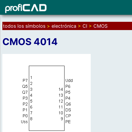
todos los símbolos
>
electrónica
>
CI
>
CMOS
CMOS 4014