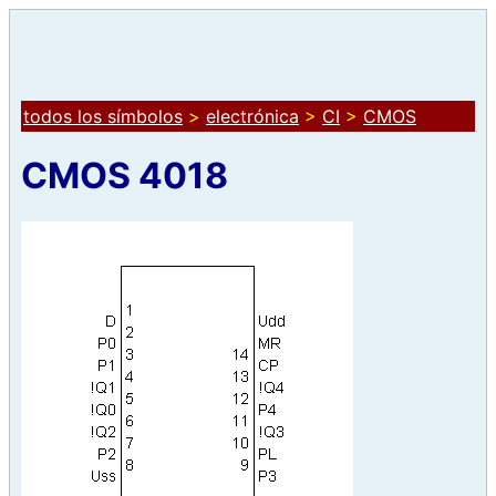
todos los símbolos
>
electrónica
>
CI
>
CMOS
CMOS 4018