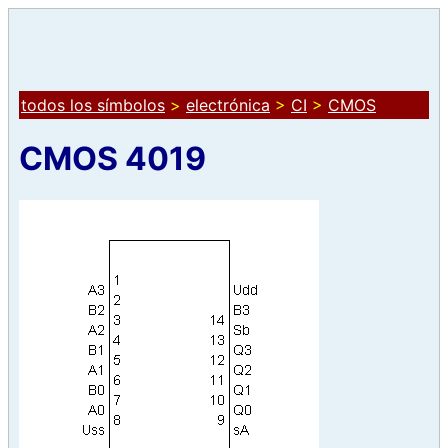
todos los símbolos
>
electrónica
>
CI
>
CMOS
CMOS 4019