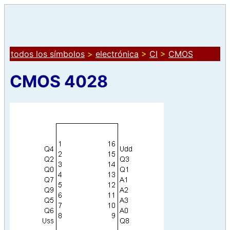
todos los símbolos
>
electrónica
>
CI
>
CMOS
CMOS 4028