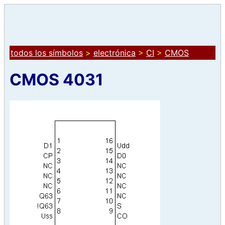
todos los símbolos
>
electrónica
>
CI
>
CMOS
CMOS 4031