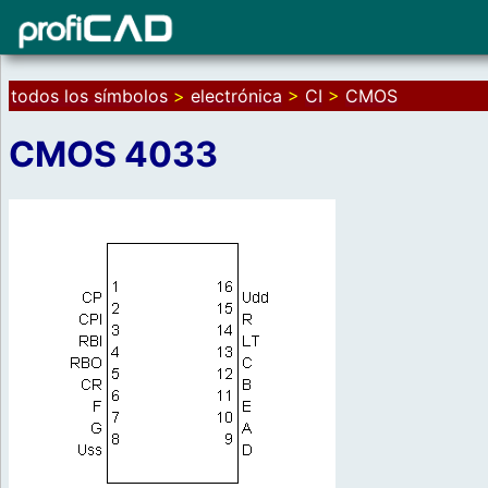
todos los símbolos
>
electrónica
>
CI
>
CMOS
CMOS 4033