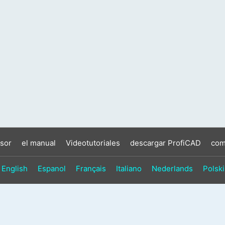
sor
el manual
Videotutoriales
descargar ProfiCAD
com
English
Espanol
Français
Italiano
Nederlands
Polski