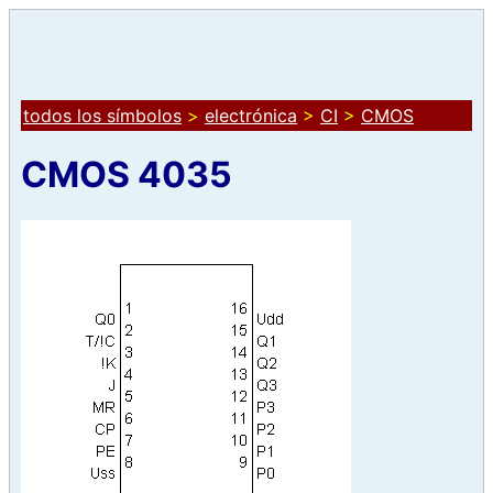
todos los símbolos
>
electrónica
>
CI
>
CMOS
CMOS 4035