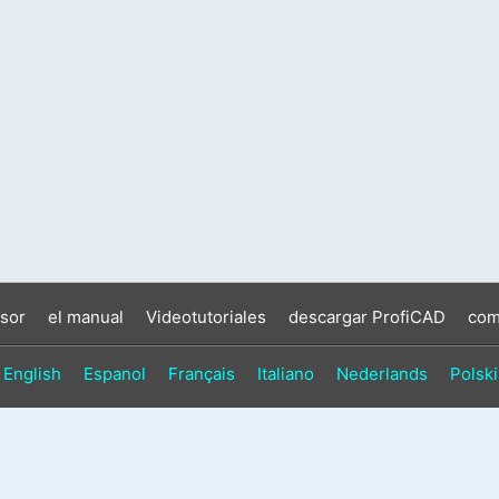
sor
el manual
Videotutoriales
descargar ProfiCAD
com
English
Espanol
Français
Italiano
Nederlands
Polski