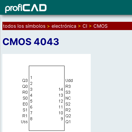
todos los símbolos
>
electrónica
>
CI
>
CMOS
CMOS 4043