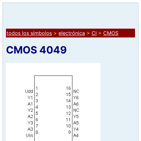
todos los símbolos
>
electrónica
>
CI
>
CMOS
CMOS 4049