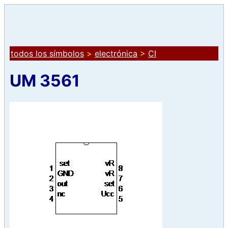
todos los símbolos
>
electrónica
>
CI
UM 3561