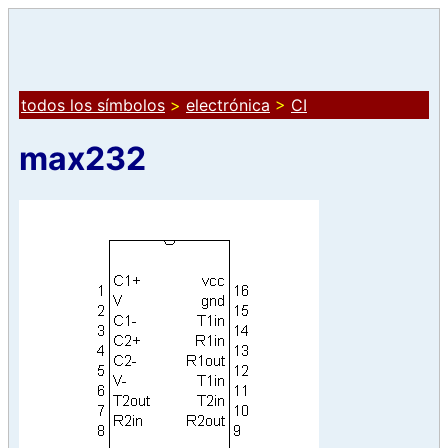
todos los símbolos
>
electrónica
>
CI
max232