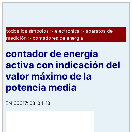
todos los símbolos
>
electrónica
>
aparatos de
medición
>
contadores de energía
contador de energía
activa con indicación del
valor máximo de la
potencia media
EN 60617: 08-04-13