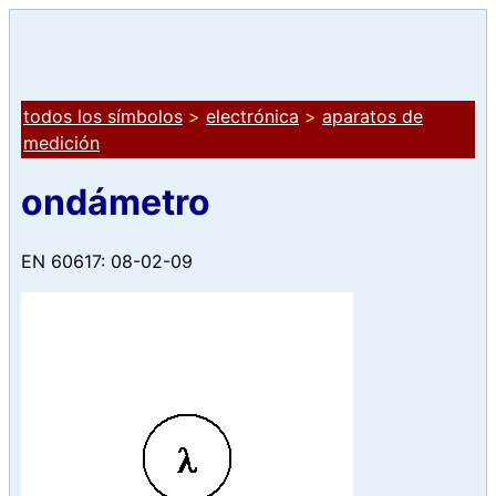
todos los símbolos
>
electrónica
>
aparatos de
medición
ondámetro
EN 60617: 08-02-09