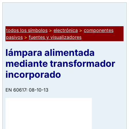
todos los símbolos
>
electrónica
>
componentes
pasivos
>
fuentes y visualizadores
lámpara alimentada
mediante transformador
incorporado
EN 60617: 08-10-13