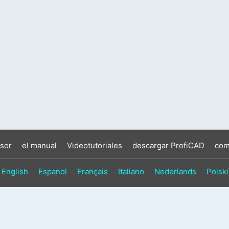
sor
el manual
Videotutoriales
descargar ProfiCAD
com
English
Espanol
Français
Italiano
Nederlands
Polski