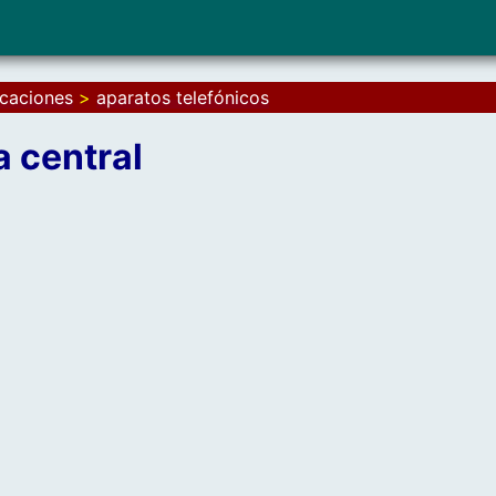
icaciones
>
aparatos telefónicos
a central