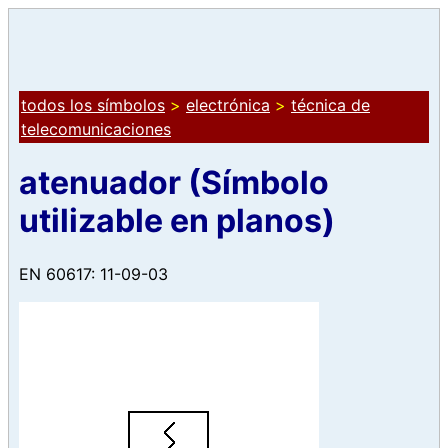
todos los símbolos
>
electrónica
>
técnica de
telecomunicaciones
atenuador (Símbolo
utilizable en planos)
EN 60617: 11-09-03