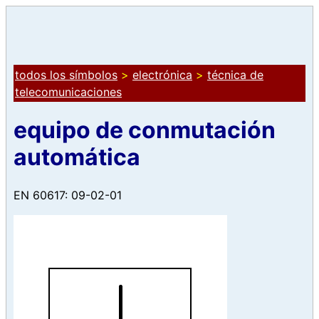
todos los símbolos
>
electrónica
>
técnica de
telecomunicaciones
equipo de conmutación
automática
EN 60617: 09-02-01