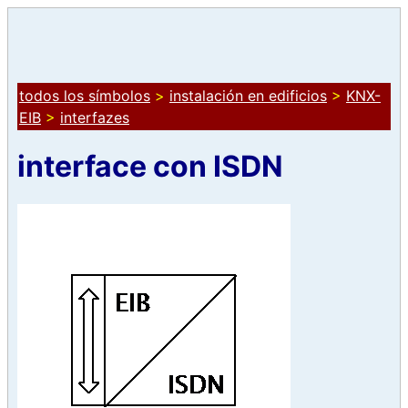
todos los símbolos
>
instalación en edificios
>
KNX-
EIB
>
interfazes
interface con ISDN