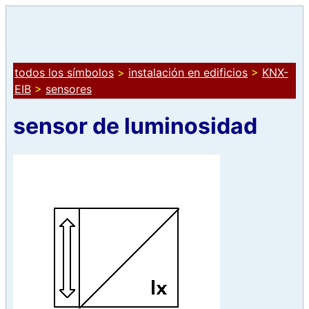
todos los símbolos
>
instalación en edificios
>
KNX-
EIB
>
sensores
sensor de luminosidad