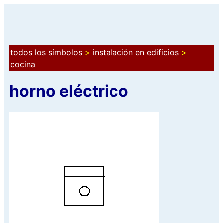
todos los símbolos
>
instalación en edificios
>
cocina
horno eléctrico