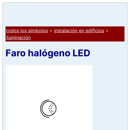
todos los símbolos
>
instalación en edificios
>
iluminación
Faro halógeno LED