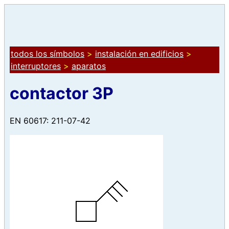
todos los símbolos
>
instalación en edificios
>
interruptores
>
aparatos
contactor 3P
EN 60617: 211-07-42