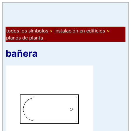
todos los símbolos
>
instalación en edificios
>
planos de planta
bañera